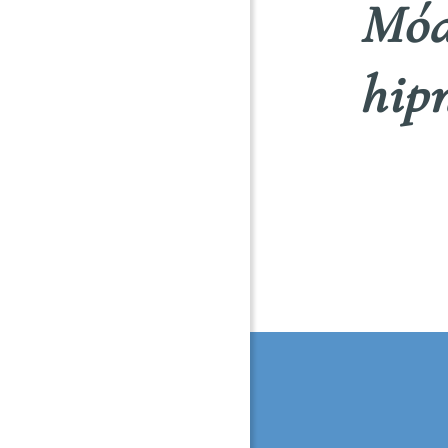
Mód
hip