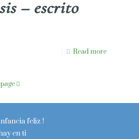
is – escrito
Read more
 page
nfancia feliz !
hay en ti