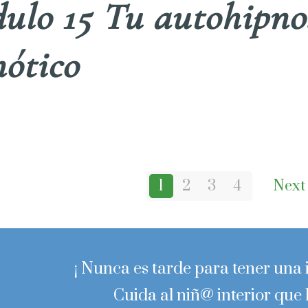
ulo 15 Tu autohipnos
nótico
1
2
3
4
Next
¡ Nunca es tarde para tener una i
Cuida al niñ@ interior que 