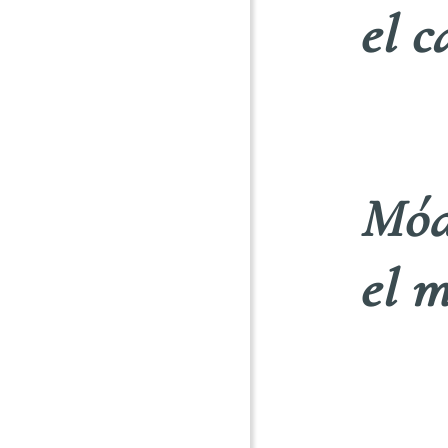
el 
Mód
el 