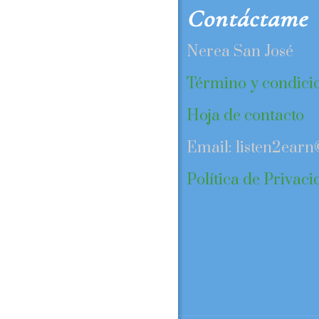
Contáctame
Nerea San José
Término y condici
Hoja de contacto
Email: listen2ear
Política de Privac